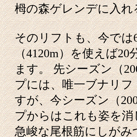
栂の森ゲレンデに入れ
そのリフトも、今では
（4120m）を使えば
ます。 先シーズン（20
プには、唯一ブナリフ
すが、今シーズン（200
プからはこれも姿を消
急峻な尾根筋にしがみ