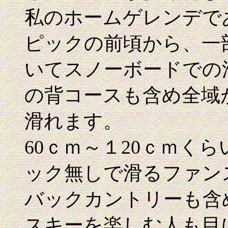
私のホームゲレンデで
ピックの前頃から、一
いてスノーボードでの
の背コースも含め全域
滑れます。
60ｃｍ～１20ｃｍく
ック無しで滑るファン
バックカントリーも含
スキーを楽しむ人も目