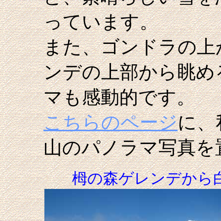
っています。
また、ゴンドラの上
ンデの上部から眺め
マも感動的です。
こちらのページ
に、
山のパノラマ写真を
栂の森ゲレンデから