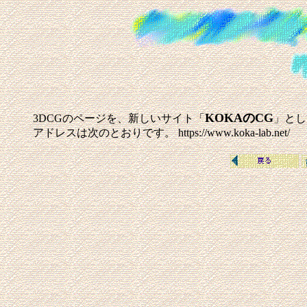
KOKAのCG
3DCGのページを、新しいサイト「
」とし
アドレスは次のとおりです。 https://www.koka-lab.net/