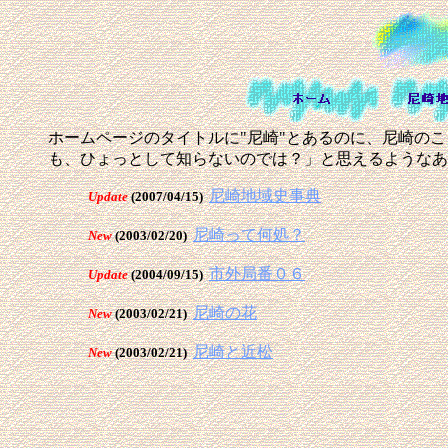
ホームページのタイトルに"尼崎"とあるのに、尼崎の
も、ひょっとして知らないのでは？」と思えるようなあ
尼崎地域史事典
Update
(2007/04/15)
尼崎って何処？
New
(2003/02/20)
市外局番０６
Update
(2004/09/15)
尼崎の花
New
(2003/02/21)
尼崎と近松
New
(2003/02/21)